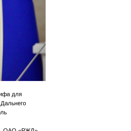
ифа для
 Дальнего
ель
и, ОАО «РЖД»,