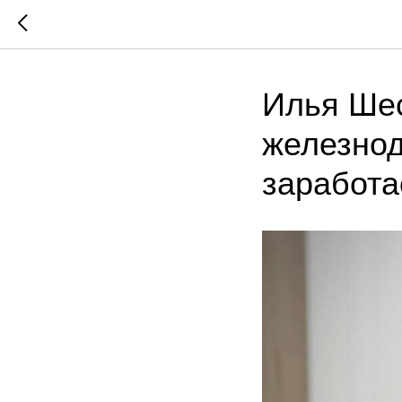
Илья Шес
железнод
заработа