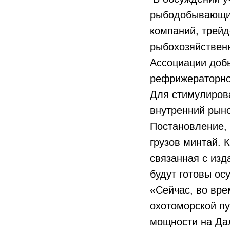
рыбодобывающих
компаний, трейд
рыбохозяйствен
Ассоциации доб
рефрижераторно
Для стимулирова
внутренний рын
Постановление, 
грузов минтай. 
связанная с изд
будут готовы ос
«Сейчас, во вре
охотоморской пу
мощности на Да