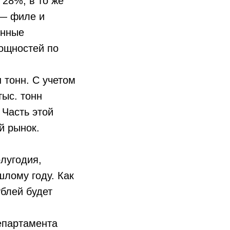
 28%, в то же
 — филе и
енные
ощностей по
 тонн. С учетом
тыс. тонн
 Часть этой
й рынок.
лугодия,
шлому году. Как
блей будет
епартамента