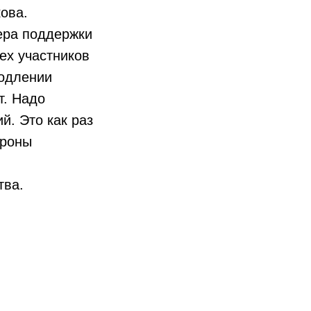
ова.
ера поддержки
ех участников
родлении
т. Надо
й. Это как раз
ороны
тва.