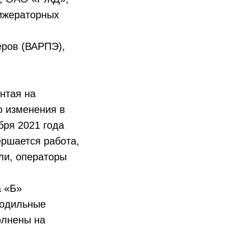
ижераторных
ёров (ВАРПЭ),
нтая на
о изменения в
бря 2021 года
ершается работа,
ели, операторы
а «Б»
лодильные
олнены на