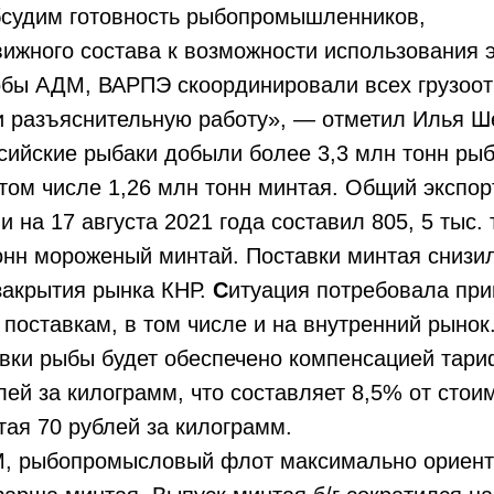
бсудим готовность рыбопромышленников,
ижного состава к возможности использования 
обы АДМ, ВАРПЭ скоординировали всех грузоот
и разъяснительную работу», — отметил Илья
ссийские рыбаки добыли более 3,3 млн тонн ры
том числе 1,26 млн тонн минтая. Общий экспо
 на 17 августа 2021 года составил 805, 5 тыс. 
тонн мороженый минтай. Поставки минтая снизи
закрытия рынка КНР.
С
итуация потребовала при
поставкам, в том числе и на внутренний рынок
авки рыбы будет обеспечено компенсацией та
лей за килограмм, что составляет 8,5% от стои
ая 70 рублей за килограмм.
 рыбопромысловый флот максимально ориент