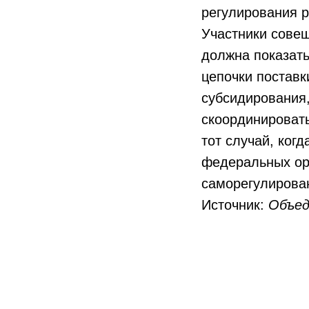
регулирования 
Участники сове
должна показать
цепочки постав
субсидирования,
скоординировать
тот случай, ког
федеральных орг
саморегулирова
Источник:
Объед