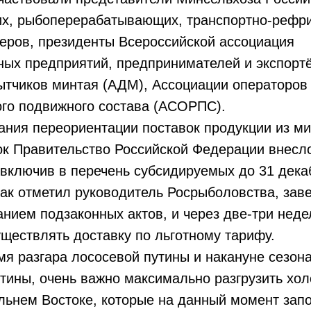
, рыбоперерабатывающих, транспортно-рефр
еров, президенты Всероссийской ассоциация
ных предприятий, предпринимателей и экспорт
ытчиков минтая (АДМ), Ассоциации операторов
го подвижного состава (АСОРПС).
ния переориентации поставок продукции из ми
ок Правительство Российской Федерации внесл
включив в перечень субсидируемых до 31 дека
Как отметил руководитель Росрыболовства, зав
анием подзаконных актов, и через две-три нед
уществлять доставку по льготному тарифу.
мя разгара лососевой путины и накануне сезон
тины, очень важно максимально разгрузить хо
льнем Востоке, которые на данный момент зап