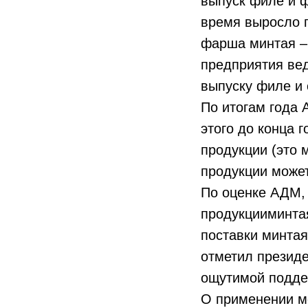
выпуск филе и ф
время выросло 
фарша минтая –
предприятия ве
выпуску филе и 
По итогам года 
этого до конца 
продукции (это 
продукции может
По оценке АДМ, 
продукцииминтая
поставки минтая
отметил президе
ощутимой поддер
О применении м