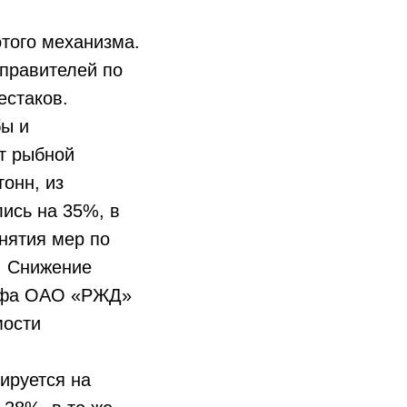
этого механизма.
правителей по
 Шестаков.
бы и
рт рыбной
тонн, из
лись на 35%, в
нятия мер по
. Снижение
рифа ОАО «РЖД»
мости
ируется на