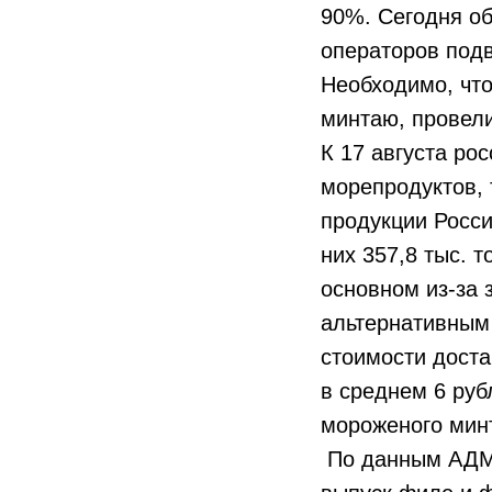
90%. Сегодня о
операторов подв
Необходимо, чт
минтаю, провел
К 17 августа ро
морепродуктов, 
продукции России
них 357,8 тыс. 
основном из-за 
альтернативным 
стоимости дост
в среднем 6 руб
мороженого минт
По данным АДМ,