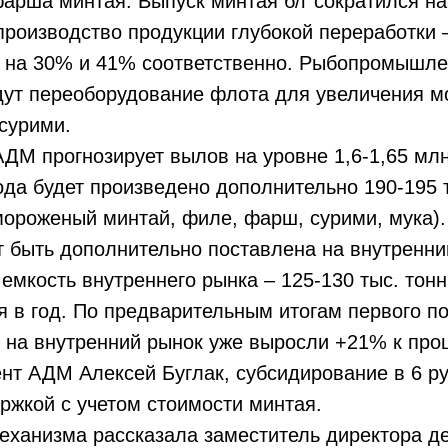
арша минтая. Выпуск минтая б/г сократился на
производство продукции глубокой переработки
 на 30% и 41% соответственно. Рыбопромышл
дут переоборудование флота для увеличения м
сурими.
АДМ прогнозирует вылов на уровне 1,6-1,65 млн
года будет произведено дополнительно 190-195 
мороженый минтай, филе, фарш, сурими, мука).
 быть дополнительно поставлена на внутренни
емкость внутреннего рынка – 125-130 тыс. тонн
 в год. По предварительным итогам первого по
 на внутренний рынок уже выросли +21% к про
нт АДМ Алексей Буглак, субсидирование в 6 ру
жкой с учетом стоимости минтая.
еханизма рассказала заместитель директора д