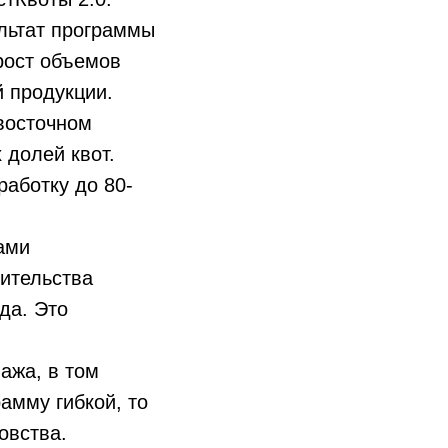
льтат программы
рост объемов
й продукции.
восточном
 долей квот.
работку до 80-
ами
оительства
да. Это
ажа, в том
амму гибкой, то
овства.