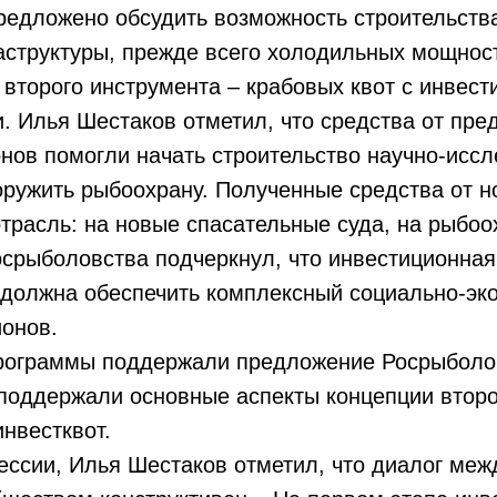
редложено обсудить возможность строительств
структуры, прежде всего холодильных мощност
второго инструмента – крабовых квот с инвес
. Илья Шестаков отметил, что средства от пр
нов помогли начать строительство научно-иссл
ружить рыбоохрану. Полученные средства от н
отрасль: на новые спасательные суда, на рыбоох
осрыболовства подчеркнул, что инвестиционна
 должна обеспечить комплексный социально-эк
онов.
программы поддержали предложение Росрыболо
поддержали основные аспекты концепции второ
нвестквот.
ессии, Илья Шестаков отметил, что диалог меж