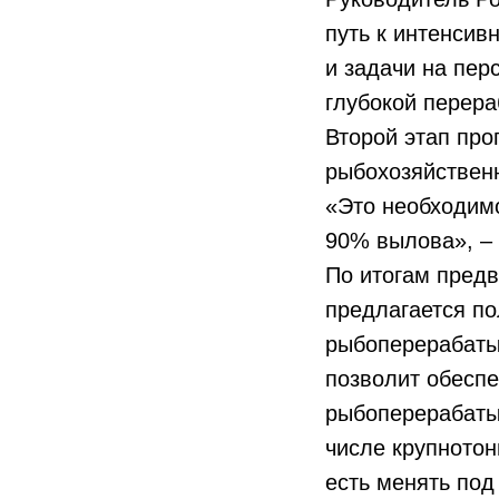
путь к интенсив
и задачи на пер
глубокой перера
Второй этап про
рыбохозяйствен
«Это необходимо
90% вылова», – 
По итогам пред
предлагается по
рыбоперерабаты
позволит обеспе
рыбоперерабатыв
числе крупнотон
есть менять под