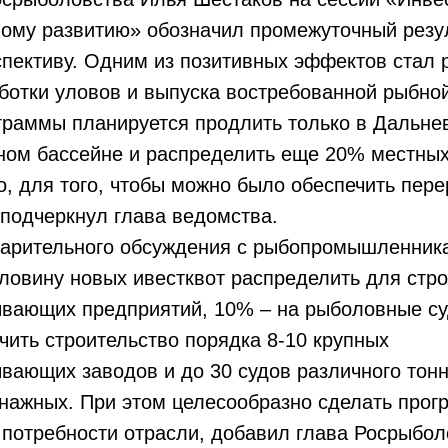
ному развитию» обозначил промежуточный резу
спективу. Одним из позитивных эффектов стал 
ботки уловов и выпуска востребованной рыбно
граммы планируется продлить только в Дальне
ном бассейне и распределить еще 20% местных
, для того, чтобы можно было обеспечить пере
подчеркнул глава ведомства.
варительного обсуждения с рыбопромышленник
ловину новых ивестквот распределить для стр
вающих предприятий, 10% – на рыболовные су
чить строительство порядка 8-10 крупных
ающих заводов и до 30 судов различного тонн
нажных. При этом целесообразно сделать прогр
 потребности отрасли, добавил глава Росрыбол