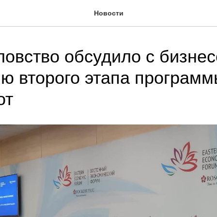
Новости
овство обсудило с бизне
ю второго этапа програм
от