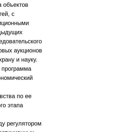
а объектов
ей, с
тиционными
едыдущих
едовательского
овых аукционов
рану и науку.
я программа
ономический
вства по ее
го этапа
ду регулятором