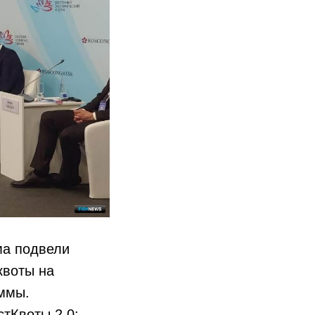
ма подвели
квоты на
аммы.
тКвоты 2.0: