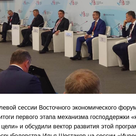
левой сессии Восточного экономического фору
тоги первого этапа механизма господдержки «
цели» и обсудили вектор развития этой прогр
срыболовства Илья Шестаков на сессии «Инвес