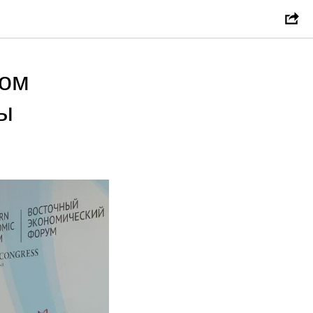
сом
мы