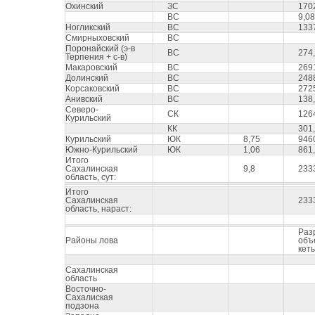
Охинский
ЗС
170
ВС
9,08
Ногликский
ВС
133
Смирныховский
ВС
Поронайский (э-в
ВС
274
Терпения + с-в)
Макаровский
ВС
269
Долинский
ВС
248
Корсаковский
ВС
272
Анивский
ВС
138
Северо-
СК
126
Курильский
КК
301
Курильский
ЮК
8,75
946
Южно-Курильский
ЮК
1,06
861
Итого
Сахалинская
9,8
233
область, сут:
Итого
Сахалинская
233
область, нараст:
Раз
Районы лова
объ
кеты
Сахалинская
область
Восточно-
Сахалиская
подзона