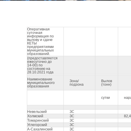
Оперативная
суточная
информация по
вылову и сдаче
КЕТЫ
предприятиями
муниципальных
образований.
(предоставляется
ежесуточно до
14-00) по
состоянию на
28.10.2021 года
Наименование
Зона/
Вылов
муниципального
подзона
(тонн)
образования
сутки
нара
Невельский
ЗС
Холмский
ЗС
82,
Томаринский
ЗС
Углегорский
ЗС
А-Сахалинский
ЗС