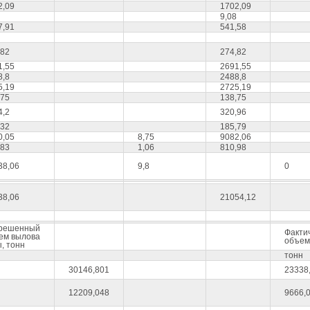
2,09
1702,09
9,08
7,91
541,58
,82
274,82
1,55
2691,55
8,8
2488,8
5,19
2725,19
,75
138,75
4,2
320,96
,32
185,79
0,05
8,75
9082,06
,83
1,06
810,98
38,06
9,8
0
38,06
21054,12
решенный
Факти
ем вылова
объем
, тонн
тонн
30146,801
23338
12209,048
9666,