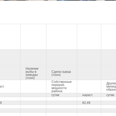
Наличие
рыбы в
Сдача сырца
неводах
(тонн)
(тонн)
Собственные
Други
перераб.
ст.
муниц
мощности
образ
района
сутки
нараст.
сутки
49
82,49