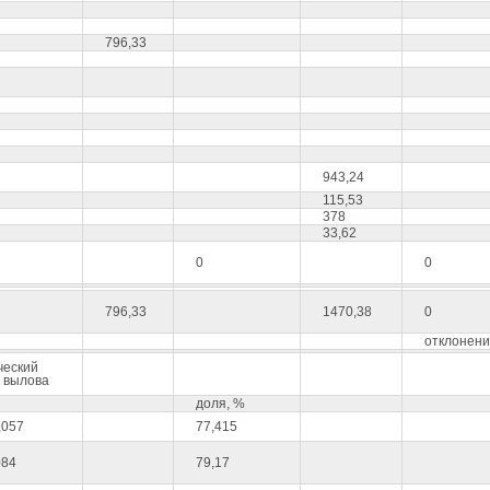
796,33
943,24
115,53
378
33,62
0
0
796,33
1470,38
0
отклонен
ческий
 вылова
доля, %
,057
77,415
084
79,17