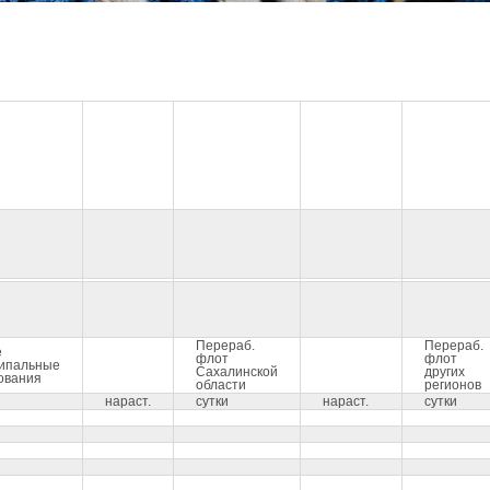
Перераб.
Перераб.
е
флот
флот
ипальные
Сахалинской
других
ования
области
регионов
нараст.
сутки
нараст.
сутки