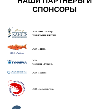
НАШИ ПАРТНЁРЫ И
СПОНСОРЫ
ООО «ТПК «Каниф»
генеральный партнер
ООО «Рыбак»
ООО
Компания «Тунайча»
ООО «Гранис»
ООО «Далькреветка»