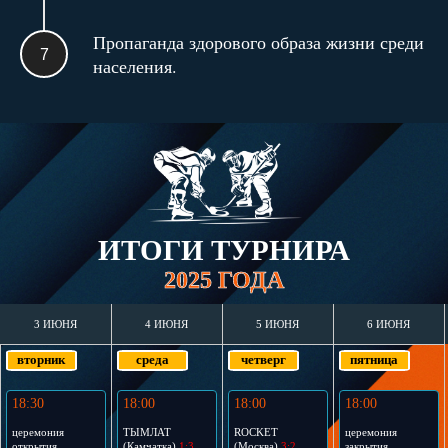
Пропаганда здорового образа жизни среди
населения.
ИТОГИ ТУРНИРА
2025 ГОДА
3 ИЮНЯ
4 ИЮНЯ
5 ИЮНЯ
6 ИЮНЯ
вторник
среда
четверг
пятница
18:30
18:00
18:00
18:00
церемония
ТЫМЛАТ
ROCKET
церемония
открытия
(Камчатка)
1:3
(Москва)
3:2
закрытия